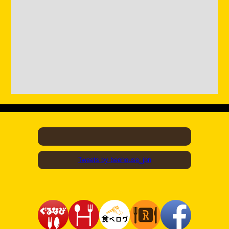
Tweets by beehouse_jpn