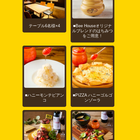
テーブル6名様×4
■Bee Houseオリジナ
ルブレンドのはちみつ
をご用意！
■ハニーモンテビアン
■PIZZA ハニーゴルゴ
コ
ンゾーラ