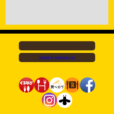
Tweets by beehouse_jpn