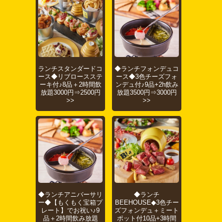
ランチスタンダードコ
◆ランチフォンデュコ
ース◆リブロースステ
ース◆3色チーズフォ
ーキ付♪8品＋2時間飲
ンデュ付♪9品+2h飲み
放題3000円⇒2500円
放題3500円⇒3000円
>>
>>
◆ランチアニバーサリ
◆ランチ
ー◆【もくもく宝箱プ
BEEHOUSE◆3色チー
レート】でお祝い♪9
ズフォンデュ＋ミート
品＋2時間飲み放題
ポット付10品+3時間