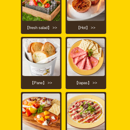
【fresh salad】 >>
【Hot】 >>
【Pane】 >>
【tapas】 >>