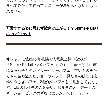
食べてみたくて迷ってメニューが決められないかもし
れません！
可愛すぎる姿に思わず歓声が上がる！？Shime-Parfait
-シメパフェ-！
オシャレに敏感な街 札幌で人気急上昇中なのが
『
Shime-Parfait -
シメパフェ
-
』です。甘酸っぱさに虜
になる女子も多いベリーベリーパフェ、甘いものをた
くさん詰め込んだショコラパフェ、見た目の破壊力抜
群のうさぎパフェ。
3
種類のパフェをご用意しておりま
す。
1
日のお仕事のご褒美や、お食事の〆、デートの
〆、ショッピングの〆などにいかがでしょうか？