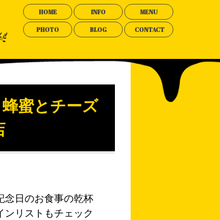
HOME
INFO
MENU
PHOTO
BLOG
CONTACT
 蜂蜜とチーズ
店
。
記念日のお食事の乾杯
インリストもチェック