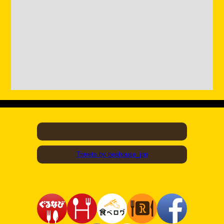
Tweets by beehouse_jpn