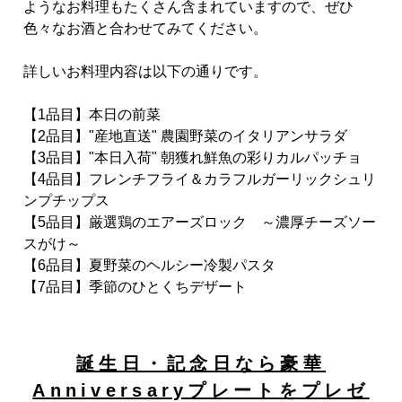
ようなお料理もたくさん含まれていますので、ぜひ
色々なお酒と合わせてみてください。
詳しいお料理内容は以下の通りです。
【1品目】本日の前菜
【2品目】"産地直送" 農園野菜のイタリアンサラダ
【3品目】"本日入荷" 朝獲れ鮮魚の彩りカルパッチョ
【4品目】フレンチフライ＆カラフルガーリックシュリ
ンプチップス
【5品目】厳選鶏のエアーズロック ～濃厚チーズソー
スがけ～
【6品目】夏野菜のヘルシー冷製パスタ
【7品目】季節のひとくちデザート
誕生日・記念日なら豪華
Anniversaryプレートをプレゼ