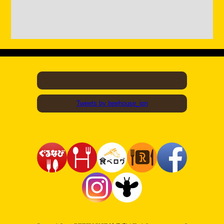
Tweets by beehouse_jpn