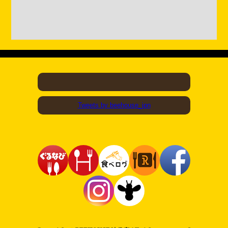
Tweets by beehouse_jpn