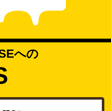
SEへの
S