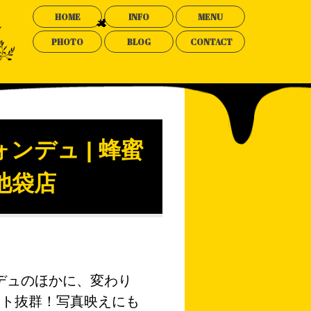
HOME
INFO
MENU
PHOTO
BLOG
CONTACT
デュ | 蜂蜜
 池袋店
。
デュのほかに、変わり
クト抜群！写真映えにも