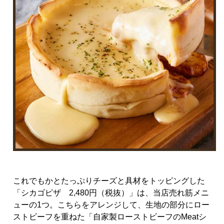
これでもかとたっぷりチーズと具材をトッピングした
「シカゴピザ
2,480
円（税抜）」は、当店売れ筋メニ
ューの
1
つ。こちらをアレンジして、生地の部分にロー
ストビーフを重ねた「自家製ローストビーフの
Meat
シ