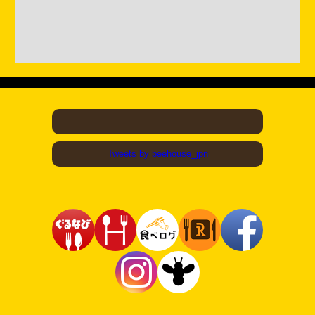
Tweets by beehouse_jpn