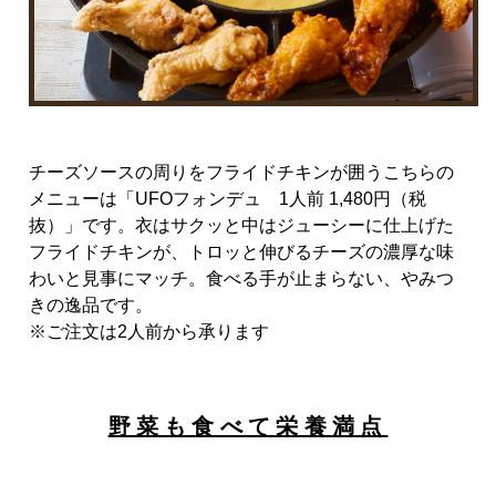
チーズソースの周りをフライドチキンが囲うこちらの
メニューは「
UFO
フォンデュ
1
人前
1,480
円（税
抜）」です。衣はサクッと中はジューシーに仕上げた
フライドチキンが、トロッと伸びるチーズの濃厚な味
わいと見事にマッチ。食べる手が止まらない、やみつ
きの逸品です。
※ご注文は
2
人前から承ります
野菜も食べて栄養満点