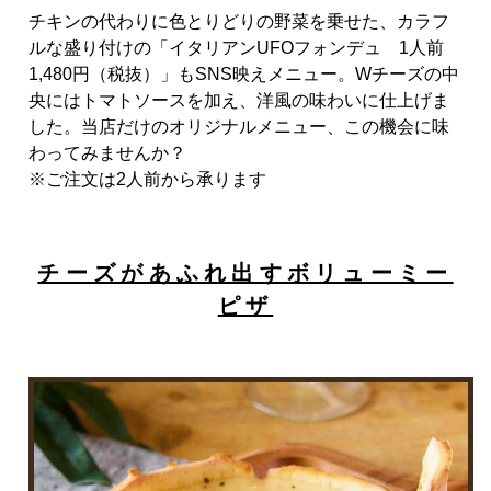
チキンの代わりに色とりどりの野菜を乗せた、カラフ
ルな盛り付けの「イタリアン
UFO
フォンデュ
1
人前
1,480
円（税抜）」も
SNS
映えメニュー。
W
チーズの中
央にはトマトソースを加え、洋風の味わいに仕上げま
した。当店だけのオリジナルメニュー、この機会に味
わってみませんか？
※ご注文は
2
人前から承ります
チーズがあふれ出すボリューミー
ピザ